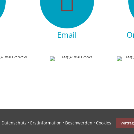
Email
O
·
·
·
·
Datenschutz
Erstinformation
Beschwerden
Cookies
Vertrag