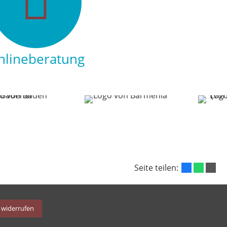
nlineberatung
Seite teilen:
 widerrufen